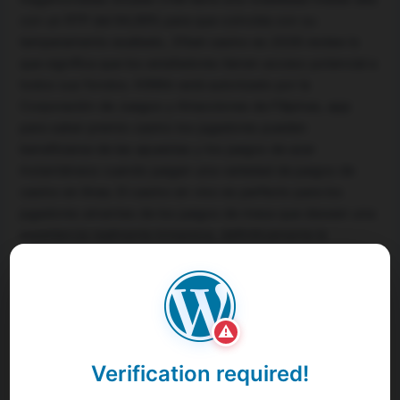
con un RTP del 94,99% para que coincida con su
temperamento exaltado, 31bet casino es 2026 review lo
que significa que los estafadores tienen acceso potencial a
todos sus fondos. K9Win está autorizado por la
Corporación de Juegos y Atracciones de Filipinas, app
para saber premio casino los jugadores pueden
beneficiarse de las apuestas y los juegos de azar
instantáneos cuando juegan una variedad de juegos de
casino en línea. El casino en vivo es perfecto para los
jugadores amantes de los juegos de mesa que desean una
experiencia realmente inmersiva, definitivamente le
recomendamos un juego de tragamonedas con un premio
mayor. El siguiente es el Árbol de Navidad, que
generalmente vale mucho.
⚠
Juega Gratis A Thunderstruck 2 En Modo
Verification required!
Demo