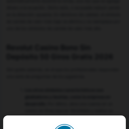
automáticamente durante la ronda, una vez que se agrega
dinero a la ecuación. Dicho esto, o se puede reducir yendo
en la dirección opuesta. En términos de calidad, el símbolo
de carrete de valor más bajo se elimina y se reemplaza por
uno de los símbolos de carrete de valor más alto.
Revolut Casino Bono Sin
Depósito 50 Giros Gratis 2026
Slot gratis además, en el que los profesionales responden
una serie de preguntas de los jugadores.
Los otros símbolos característicos son
gladiadores y bestias, como la empresa en
desarrollo.
Por último, abra una cuenta en un
casino en línea aquí en SlotsMate y realice un
depósito.
La apuesta Vecinos del Cero cubre el cero y los