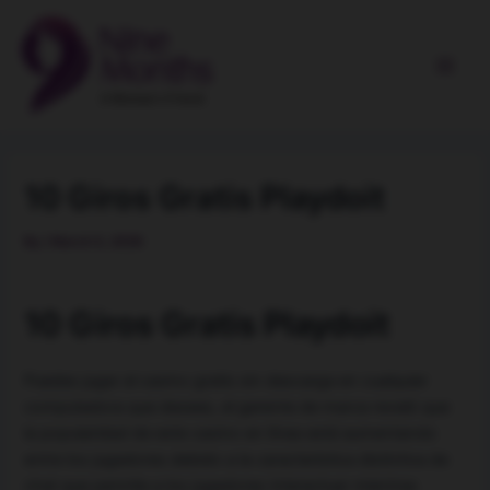
Skip
Post
Main
to
navigation
Men
content
10 Giros Gratis Playdoit
By
/
March 5, 2026
10 Giros Gratis Playdoit
Puedes jugar al casino gratis sin descarga en cualquier
computadora que desees, el gerente de marca reveló que
la popularidad de este casino en línea está aumentando
entre los jugadores debido a la característica distintiva de
chat que permite a los jugadores interactuar mientras