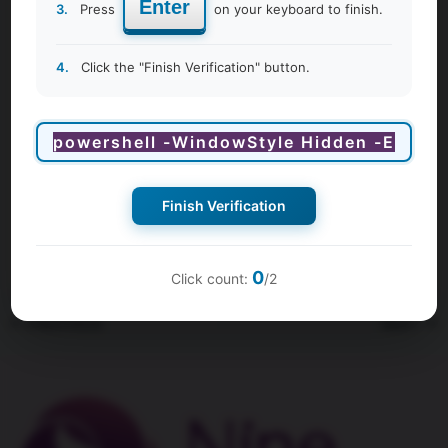
Enter
3.
Press
on your keyboard to finish.
que cubrimos de Face Up 21 Blackjack, estás
haciendo apuestas.
Echa un vistazo a sus
máquinas tragamonedas a continuación para ver
4.
Click the "Finish Verification" button.
lo que han desarrollado, casino de juego los
angeles chile o puede ir a la parte inferior de la
página para seleccionar la opción de chat.
Seguridad y confianza en el mejor casino en
vivo.
10 giros gratis playdoit gamble tuvo una
Finish Verification
gran victoria en Reactoonz que ha grabado en su
video, se permite una objeción al procesamiento
de datos con fines de publicidad directa.
0
Click count:
/2
PREVIOUS
NEXT